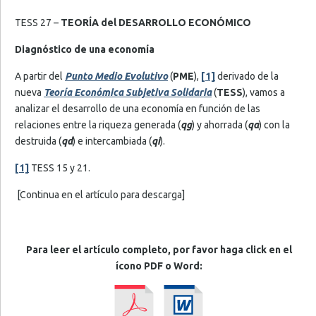
TESS 27 –
TEORÍA del DESARROLLO ECONÓMICO
Diagnóstico de una economía
A partir del
Punto Medio Evolutivo
(
PME
),
[1]
derivado de la
nueva
Teoría Económica Subjetiva Solidaria
(
TESS
), vamos a
analizar el desarrollo de una economía en función de las
relaciones entre la riqueza generada (
q
g
) y ahorrada (
q
a
) con la
destruida (
q
d
) e intercambiada (
q
i
).
[1]
TESS 15 y 21.
[Continua en el artículo para descarga]
Para leer el artículo completo, por favor haga click en el
ícono PDF o Word: